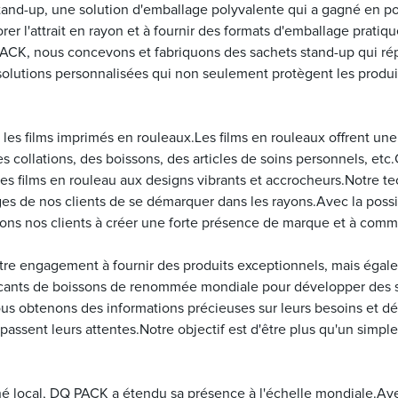
stand-up, une solution d'emballage polyvalente qui a gagné en pop
orer l'attrait en rayon et à fournir des formats d'emballage prati
ACK, nous concevons et fabriquons des sachets stand-up qui ré
olutions personnalisées qui non seulement protègent les produit
es films imprimés en rouleaux.Les films en rouleaux offrent une e
collations, des boissons, des articles de soins personnels, et
des films en rouleau aux designs vibrants et accrocheurs.Notre te
s de nos clients de se démarquer dans les rayons.Avec la possibi
idons nos clients à créer une forte présence de marque et à co
re engagement à fournir des produits exceptionnels, mais égale
cants de boissons de renommée mondiale pour développer des so
 nous obtenons des informations précieuses sur leurs besoins et dé
assent leurs attentes.Notre objectif est d'être plus qu'un simple
rché local, DQ PACK a étendu sa présence à l'échelle mondiale.A