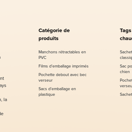
Catégorie de
Tags
produits
chau
Manchons rétractables en
Sachet
à
PVC
classi
Films d'emballage imprimés
Sac po
chien
Pochette debout avec bec
nt
verseur
Pochet
pays
verseu
Sacs d'emballage en
plastique
Sachet
, la
de