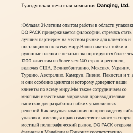
Гуандунская печатная компания Danqing, Ltd.
:Обладая 31-летним опытом работы в области упаковк
DQ PACK придерживается философии, стремясь стать
лучшим партнером на местном рынке для клиентов и
поставщиков по всему миру.Наши пакеты-стойки и
рулонные пленки с печатью экспортируются более че
1200 клиентам из более чем 140 стран и регионов,
включая США, Великобританию, Мексику, Украину,
Турцию, Австралию, Камерун, Ливию, Пакистан и т. д
и они особенно ценятся и которому доверяют наши
клиенты по всему миру.Мы также сотрудничаем со
многими известными мировыми производителями
напитков для разработки гибких упаковочных
решений.Как ведущая компания по производству гиб
упаковки, имеющая право самостоятельного экспорта 
местный полиграфический рынок, DQ PACK открыла
филиалы в Малайзии и Гонконге соответственно.