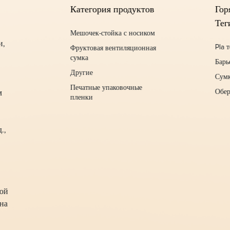
Категория продуктов
Гор
Тег
Мешочек-стойка с носиком
и,
Pla 
Фруктовая вентиляционная
сумка
Барь
Другие
Сумк
Печатные упаковочные
Обер
м
пленки
.,
кой
на