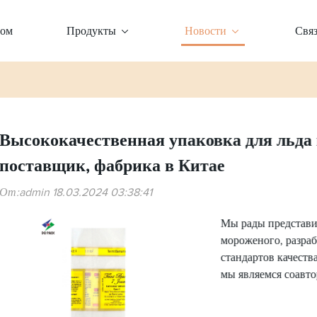
ом
Продукты
Новости
Связ
Высококачественная упаковка для льда н
поставщик, фабрика в Китае
От:admin 18.03.2024 03:38:41
Мы рады представи
мороженого, разра
стандартов качеств
мы являемся соавт