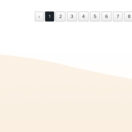
‹
1
2
3
4
5
6
7
8