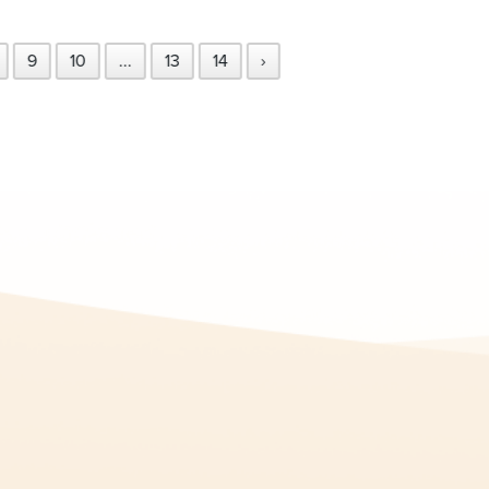
9
10
...
13
14
›