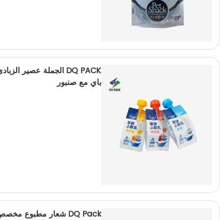
DQ PACK الجملة عصير ال
باي مع صنبور
DQ Pack شعار مطبوع مخصص زجاجة PVC يتقلص التسمية لفة الفيلم