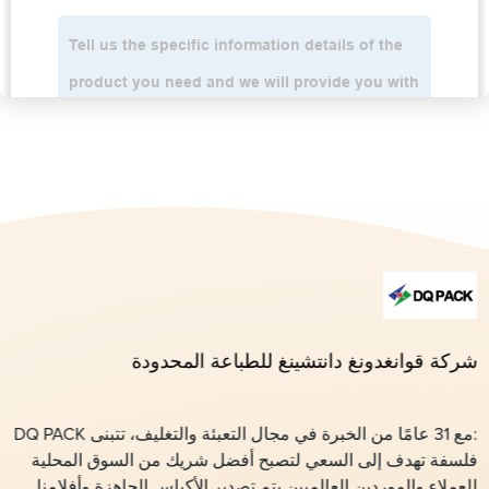
شركة قوانغدونغ دانتشينغ للطباعة المحدودة
:مع 31 عامًا من الخبرة في مجال التعبئة والتغليف، تتبنى DQ PACK
فلسفة تهدف إلى السعي لتصبح أفضل شريك من السوق المحلية
للعملاء والموردين العالميين.يتم تصدير الأكياس الجاهزة وأفلامنا