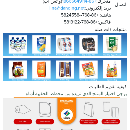
متحرك:
+86-18666649114
(واتس اب)
اتصال
بريد إلكتروني:
lina@danqing.net
هاتف: +86-768--5824558
فاكس:+86-768-5813122
منتجات ذات صله
كيفية تقديم الطلبات
يرجى اختيار المنتج الذي تريده من مخطط الحقيبة أدناه