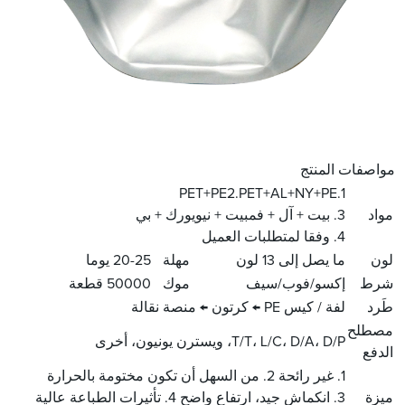
مواصفات المنتج
1.PET+PE2.PET+AL+NY+PE
مواد
3. بيت + آل + فمبيت + نيويورك + بي
4. وفقا لمتطلبات العميل
لون
ما يصل إلى 13 لون
مهلة
20-25 يوما
شرط
إكسو/فوب/سيف
موك
50000 قطعة
طَرد
لفة / كيس PE ← كرتون ← منصة نقالة
مصطلح
T/T، L/C، D/A، D/P، ويسترن يونيون، أخرى
الدفع
1. غير رائحة 2. من السهل أن تكون مختومة بالحرارة
ميزة
3. انكماش جيد، ارتفاع واضح 4. تأثيرات الطباعة عالية