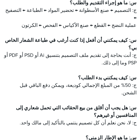
س: ما هو إجراء التقديم والطلب؟
ج: التصميم ← صنع الأسطوانة ← تحضير المواد ← الطباعة ← التصفيح
←
عملية النضج ← القطع ← صنع الأكياس ← الفحص ← الكرتون
س: كيف يمكنني أن أفعل إذا كنت أرغب في طباعة الشعار الخاص
بي؟
ج: أنت بحاجة إلى تقديم ملف التصميم بتنسيق Ai أو PSD أو PDF أو
PSP وما إلى ذلك.
س: كيف يمكنني بدء الطلب؟
ج: 50% من المبلغ الإجمالي كوديعة، ويمكن دفع الباقي قبل
الشحن.
س: هل يجب أن أقلق من بيع الحقائب التي تحمل شعاري إلى
المنافسين أو غيرهم؟
ج: لا، نحن نعلم أن كل تصميم ينتمي بالتأكيد إلى مالك واحد.
س: ما هو الإطار الزمني؟